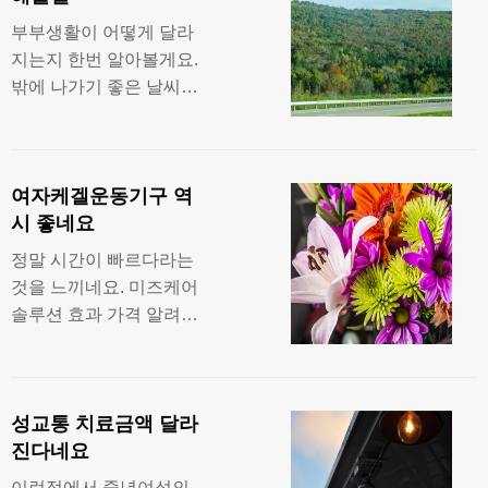
이네요. 약 2주후 질조임
부부생활이 어떻게 달라
운동 효과와 질근육 상승
지는지 한번 알아볼게요.
에 대한 만족감이 높아지
밖에 나가기 좋은 날씨인
는데요. 결혼 전이라도 질
것 같습니다. 질 조임기
근육이 이완된 경우 질의
요령 그래서 추천하는 여
탄력이 현저히 늘어나게
성 갱년기증상, 불감증 치
돼요. 여성들의 말
여자케겔운동기구 역
료방법은 아무도 모르게
시 좋네요
집에서 사용할수 있어요.
계획 하신일들 모두 잘 되
정말 시간이 빠르다라는
는지 모르겠네요. 사랑받
것을 느끼네요. 미즈케어
는 여성들의 노하우 여성
솔루션 효과 가격 알려드
불감증치료 미즈케어솔
릴게요. 그리고 정확히 어
루션 여성 성기능 장애 치
떤 원리로 얼마만큼의 효
료에 효과가 좋다고 해요.
과를 볼수 있는지에 대해
가격이나 효과등 많은
성교통 치료금액 달라
알아보도록 할게요. 저 역
진다네요
시도 오래동안 힘들어하
다가 젊은 시절처럼 질수
이런점에서 중년여성의