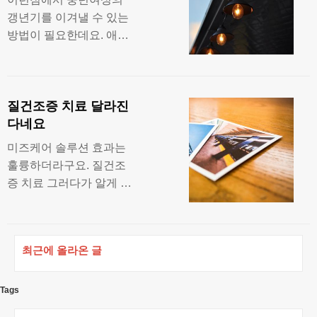
축력과 질탄력을 개선할
갱년기를 이겨낼 수 있는
수 있으며 오래오래 유지
방법이 필요한데요. 애뜻
할수 있게 돼요. 가격이
했던 연애감정은 사라지
가장 궁금하시고 어떻게
고 부부관계도 예전같지
사용하는건지 알고 싶으
않아요. 질 수축력이 떨어
실겁니다. 항문과 질에 서
질건조증 치료 달라진
지고 느슨해지면서 탄력
서히
다네요
또한 약해지는데 예방법
으로 미즈케어를 추천드
미즈케어 솔루션 효과는
려요. 운동복 밖으로 근육
훌륭하더라구요. 질건조
이 움직이고 관계시 질방
증 치료 그러다가 알게 된
구소리 해결 하고 싶었어
것이 미즈케어솔루션이
요. 요즘 여성들은 결혼이
었는데 요실금증상과 질
후 잦은부부관계 노화등
탄력성을 높여주는 안전
으로 성기능장애가 있는
최근에 올라온 글
한 케겔기구에요. 여러분
지 모르고
은 행복한 부부관계를 유
지하고 계신가요? 여성
Tags
분들이 소음순수술등 궁