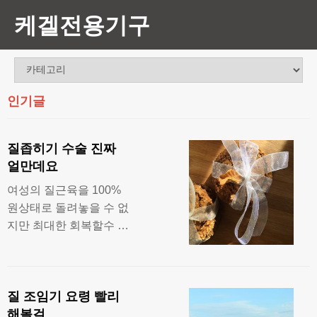
케겔전용기구
인기글
질좁히기 수술 진짜
얼만데요
여성의 질근육을 100%
원상태로 돌려놓을 수 없
지만 최대한 회복할수 있
어요. 여자명기 위한 질수
축 제품 미즈케어 실제후
기 및 가격을 알아볼게요.
질 조임기 요령 빨리
몸역시 나이는 못속이고
해볼걸
질이 늘어나고 느슨해지